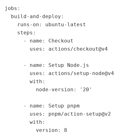
jobs:

  build-and-deploy:

    runs-on: ubuntu-latest

    steps:

      - name: Checkout

        uses: actions/checkout@v4

      - name: Setup Node.js

        uses: actions/setup-node@v4

        with:

          node-version: '20'

      - name: Setup pnpm

        uses: pnpm/action-setup@v2

        with:

          version: 8
