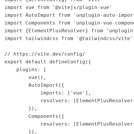
import vue from '@vitejs/plugin-vue'

import AutoImport from 'unplugin-auto-import
import Components from 'unplugin-vue-compone
import {ElementPlusResolver} from 'unplugin
import tailwindcss from '@tailwindcss/vite'

// https://vite.dev/config/

export default defineConfig({

    plugins: [

        vue(),

        AutoImport({

            imports: ['vue'],

            resolvers: [ElementPlusResolver(
        }),

        Components({

            resolvers: [ElementPlusResolver(
        }),
