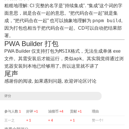
粗糙地理解: CI 完整的名字是"持续集成". “集成”这个词的字
面意思，就是合在一起的意思。“把代码合在一起”就是集
pnpm build
成，“把代码合在一起” 也可以抽象地理解为
,
因为打包也相当于把代码合在一起。CD可以自动把结果部
署。
PWA Builder 打包
MSIX
PWA Builder 仅支持打包为
格式，无法生成单体 exe
apk
文件。其需安装后才能运行，类似
。其实我觉得通过浏
览器安装到本地已经够用了, 所以这里就不讲了
尾声
感谢你的阅读, 如果遇到问题, 欢迎评论区讨论
评分
参与人数
1
好评
+1
油猫币
+4
贡献
+1
理由
王一之
+ 1
+ 4
+ 1
赞一个!