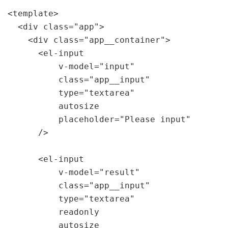
<template>

  <div class="app">

    <div class="app__container">

      <el-input

          v-model="input"

          class="app__input"

          type="textarea"

          autosize

          placeholder="Please input"

      />

      <el-input

          v-model="result"

          class="app__input"

          type="textarea"

          readonly

          autosize
