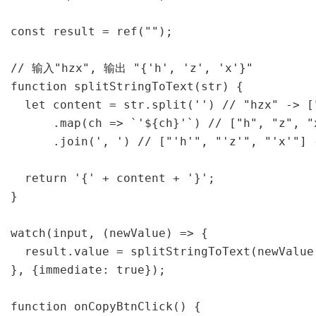
const result = ref("");

// 输入"hzx", 输出 "{'h', 'z', 'x'}"

function splitStringToText(str) {

  let content = str.split('') // "hzx" -> ["
      .map(ch => `'${ch}'`) // ["h", "z", "
      .join(', ') // ["'h'", "'z'", "'x'"] -
  return '{' + content + '}';

}

watch(input, (newValue) => {

  result.value = splitStringToText(newValue)
}, {immediate: true});

function onCopyBtnClick() {
