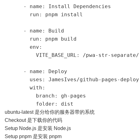
      - name: Install Dependencies

        run: pnpm install

      - name: Build

        run: pnpm build

        env:

          VITE_BASE_URL: /pwa-str-separate/

      - name: Deploy

        uses: JamesIves/github-pages-deploy-
        with:

          branch: gh-pages

          folder: dist
ubuntu-latest 是分给你的服务器带的系统
Checkout 是下载你的代码
Setup Node.js 是安装 Node.js
Setup pnpm 是安装 pnpm