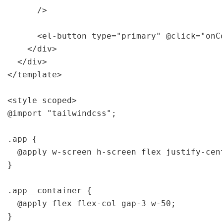
      />

      <el-button type="primary" @click="onC
    </div>

  </div>

</template>

<style scoped>

@import "tailwindcss";

.app {

  @apply w-screen h-screen flex justify-cent
}

.app__container {

  @apply flex flex-col gap-3 w-50;

}
