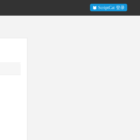
ScriptCat 登录