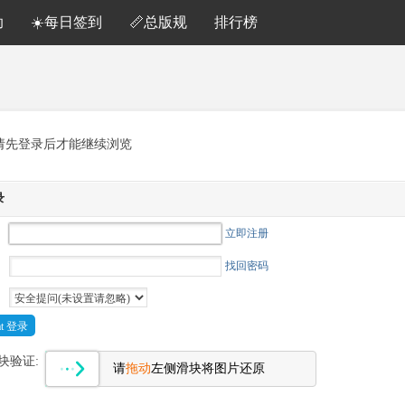
助
☀️每日签到
📏总版规
排行榜
请先登录后才能继续浏览
录
立即注册
找回密码
Cat 登录
块验证:
请
拖动
左侧滑块将图片还原