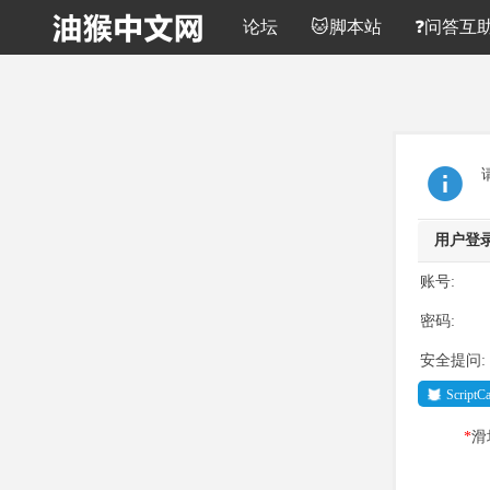
论坛
🐱脚本站
❓问答互
用户登
账号:
密码:
安全提问:
Script
*
滑