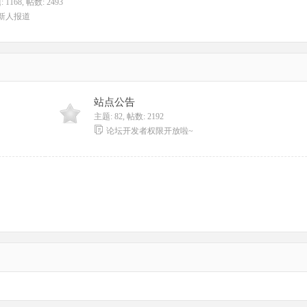
 1168
,
帖数: 2493
新人报道
站点公告
主题: 82
,
帖数: 2192
论坛开发者权限开放啦~