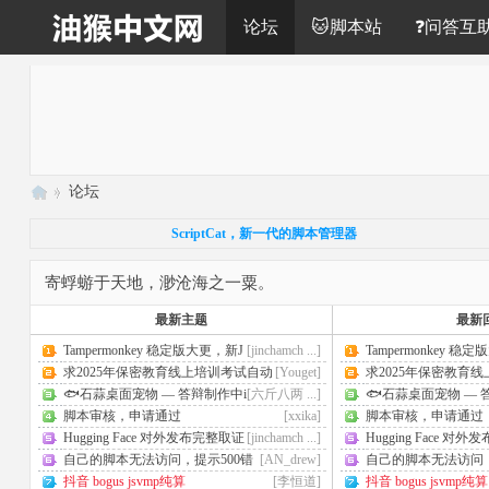
论坛
🐱脚本站
❓问答互
»
论坛
油
ScriptCat，新一代的脚本管理器
猴
寄蜉蝣于天地，渺沧海之一粟。
中
文
最新主题
最新
网
Tampermonkey 稳定版大更，新J
[jinchamch ...]
Tampermonkey 稳
S特性满血适配，脚本兼 ...
S特性满血适配，脚本兼 
求2025年保密教育线上培训考试自动
[Youget]
求2025年保密教育
答题脚本 ...
答题脚本 ...
🐟石蒜桌面宠物 — 答辩制作中i
[六斤八两 ...]
🐟石蒜桌面宠物 —
ng
ing
脚本审核，申请通过
[xxika]
脚本审核，申请通过
Hugging Face 对外发布完整取证
[jinchamch ...]
Hugging Face 对
报告
报告
自己的脚本无法访问，提示500错
[AN_drew]
自己的脚本无法访问，
误
误
抖音 bogus jsvmp纯算
[李恒道]
抖音 bogus jsvmp纯算