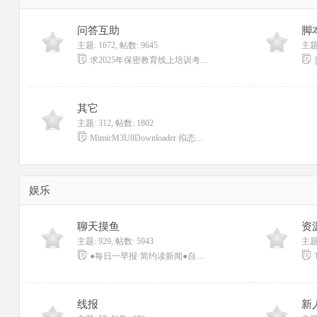
问答互助
脚
主题: 1672
,
帖数: 9645
主题:
求2025年保密教育线上培训考试自动答题脚本 ...
其它
主题: 312
,
帖数: 1802
MimicM3U8Downloader 拟态M3U8下载器
娱乐
聊天摸鱼
资
主题: 929
,
帖数: 5943
主题:
●每日一早报·简约读新闻●自动更新 ...
线报
新