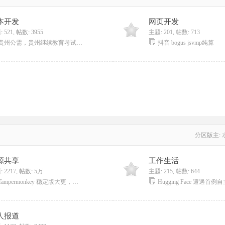
本开发
网页开发
 521
,
帖数: 3955
主题: 201
,
帖数: 713
贵州公需，贵州继续教育考试脚本，100分 ...
抖音 bogus jsvmp纯算
分区版主:
源共享
工作生活
 2217
,
帖数:
5万
主题: 215
,
帖数: 644
Tampermonkey 稳定版大更，新JS特性满血适 ...
人报道