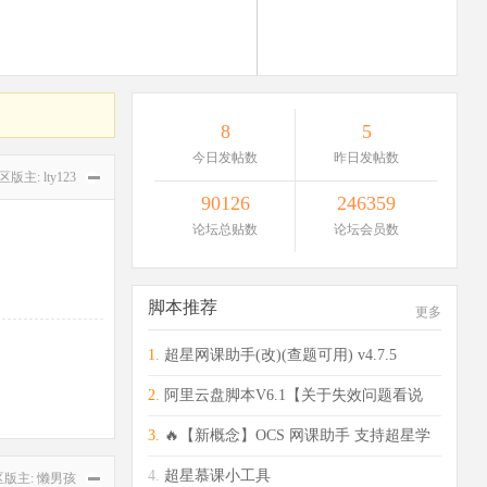
8
5
今日发帖数
昨日发帖数
区版主:
lty123
90126
246359
论坛总贴数
论坛会员数
脚本推荐
更多
1.
超星网课助手(改)(查题可用) v4.7.5
2.
阿里云盘脚本V6.1【关于失效问题看说
明】
3.
🔥【新概念】OCS 网课助手 支持超星学
习通
4.
超星慕课小工具
区版主:
懒男孩