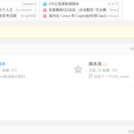
[namores]
GD公需课刷课脚本
[CxCS]
在个人主
[woaixuexi ...]
批量删除QQ说说（自动翻页+完全删
[mxyt]
除）手机可用！ ...
教育考试脚
[feng8848]
国内在 Cursor 和 Copilot如何用Claud
[wilsons]
e模型
分
脚本
脚本库
(1)
1
,
帖数: 972
主题: 26
,
帖数: 545
ados机场每日签到
封装了一下GM_cookie
分