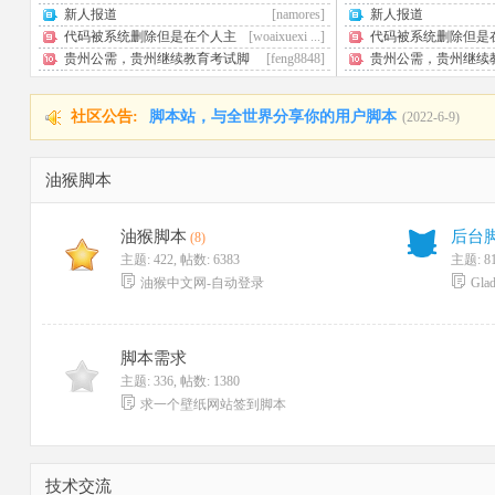
新人报道
[namores]
新人报道
代码被系统删除但是在个人主
[woaixuexi ...]
代码被系统删除但是
页自己删不了 ...
页自己删不了 ...
贵州公需，贵州继续教育考试脚
[feng8848]
贵州公需，贵州继续
本，100分 ...
本，100分 ...
社区公告:
脚本站，与全世界分享你的用户脚本
(2022-6-9)
油猴脚本
油猴脚本
后台
(8)
主题: 422
,
帖数: 6383
主题: 8
油猴中文网-自动登录
Gl
脚本需求
主题: 336
,
帖数: 1380
求一个壁纸网站签到脚本
技术交流