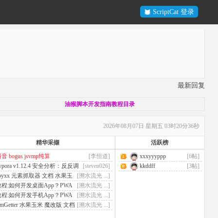
ScriptCat 登录
最新回复
油猴脚本开发指南教程目录
2026年08月07日 星期五 03时20分36秒
精华采撷
活跃榜
音 bogus jsvmp纯算
[李恒道]
xxxyyyppp
[6帖]
ypora v1.12.4 安全分析：反反调
[steven026]
kkddff
[3帖]
与激活劫持 ...
pyxx 元素抓取器 文档 水果玉
[溯水流光 ...]
米系列
教程:如何开发桌面App？PWA
[溯水流光 ...]
许是你的答案 ...
教程:如何开发手机App？PWA
[溯水流光 ...]
许是你的答案 ...
lmGetter 水果玉米 魔改版 文档
[溯水流光 ...]