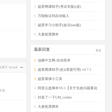
5.
超星网课助手(考试专版)(改)
6.
万能验证码自动输入
7.
超星学习小助手(娱乐bate版)
8.
大麦抢票脚本
最新回复
更多
1.
油猴中文网-自动登录
水凛子
,
hysaoh
2.
超星网课助手(改)(查题可用) v4.7.5
3.
超星慕课小工具
4.
阿里云盘脚本V6.1【关于失效问题看说
Hugging Face 遭遇首例自主智能体攻击！开 ...
明】
5.
封装了一下GM_cookie
6.
大麦抢票脚本