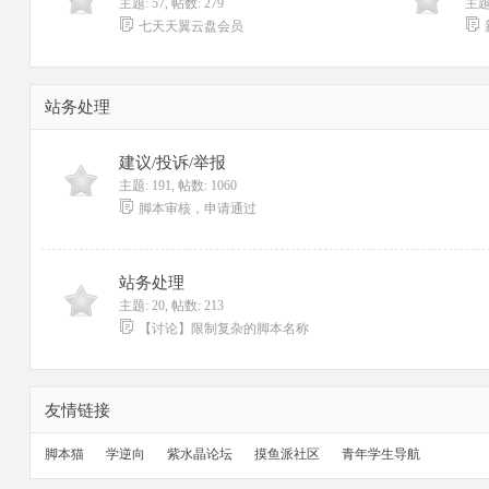
主题: 57
,
帖数: 279
主题:
七天天翼云盘会员
站务处理
建议/投诉/举报
主题: 191
,
帖数: 1060
脚本审核，申请通过
站务处理
主题: 20
,
帖数: 213
【讨论】限制复杂的脚本名称
友情链接
脚本猫
学逆向
紫水晶论坛
摸鱼派社区
青年学生导航