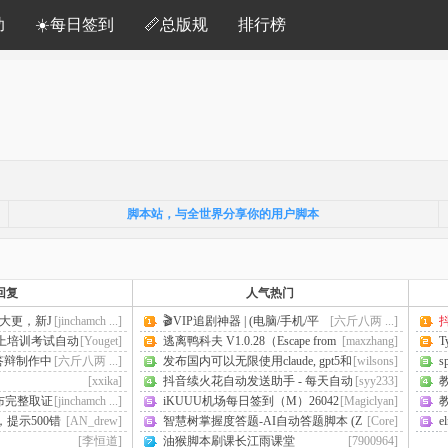
助
☀️每日签到
📏总版规
排行榜
脚本站，与全世界分享你的用户脚本
回复
人气热门
定版大更，新J
[jinchamch ...]
🎬VIP追剧神器 | (电脑/手机/平
[六斤八两 ...]
抖
...
板...自适应) | 多接 ...
线上培训考试自动
[Youget]
逃离鸭科夫 V1.0.28（Escape from
[maxzhang]
T
Duckov） 中文单机 ...
试
 答辩制作中
[六斤八两 ...]
发布国内可以无限使用claude, gpt5和
[wilsons]
s
gemini的脚本 ...
[xxika]
抖音续火花自动发送助手 - 每天自动
[syy233]
发送续火消息，保 ...
也
外发布完整取证
[jinchamch ...]
iKUUU机场每日签到（M）26042
[Magiclyan]
2
也
提示500错
[AN_drew]
智慧树掌握度答题-AI自动答题脚本 (Z
[Core]
e
hihuishu AI Auto ...
[李恒道]
油猴脚本刷课长江雨课堂
[7900964]