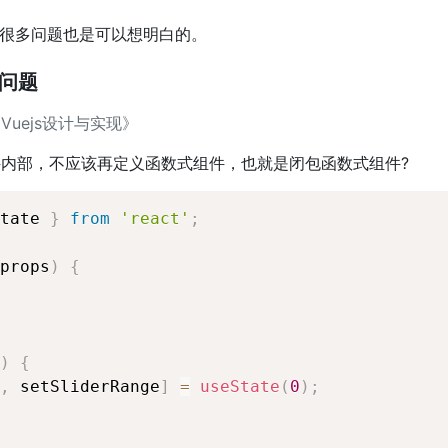
ct 很多问题也是可以想明白的。
 问题
uejs设计与实现》
式组件内部，不应该再定义函数式组件，也就是闭包函数式组件?
tate 
}
from
'react'
;
props
)
{
)
{
,
 setSliderRange
]
=
useState
(
0
)
;