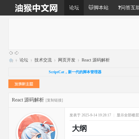
论坛
🐱脚本站
❓问答互
»
论坛
›
技术交流
›
网页开发
›
React 源码解析
油
ScriptCat，新一代的脚本管理器
猴
中
文
React 源码解析
[复制链接]
网
发表于 2025-9-14 19:28:17
|
显示全部楼层
大纲