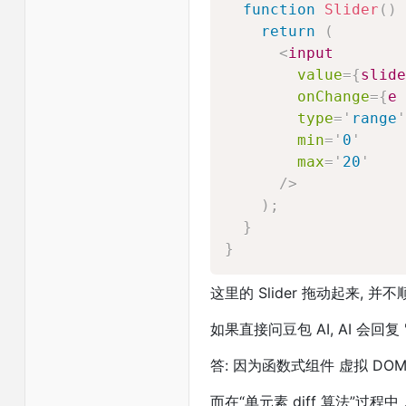
function
Slider
(
)
return
(
<
input
value
=
{
slide
onChange
=
{
e
type
=
'
range
'
min
=
'
0
'
max
=
'
20
'
/>
)
;
}
}
这里的 Slider 拖动起来, 并
如果直接问豆包 AI, AI 会回
答: 因为函数式组件 虚拟 DOM
而在“单元素 diff 算法”过程