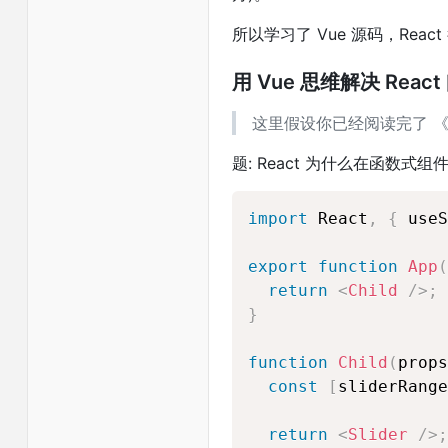
所以学习了 Vue 源码，Rea
用 Vue 思维解决 React
这里假设你已经阅读完了 《V
题: React 为什么在函数
import
 React
,
{
 useS
export
function
App
(
return
<
Child
/>
;
}
function
Child
(
props
const
[
sliderRange
return
<
Slider
/>
;