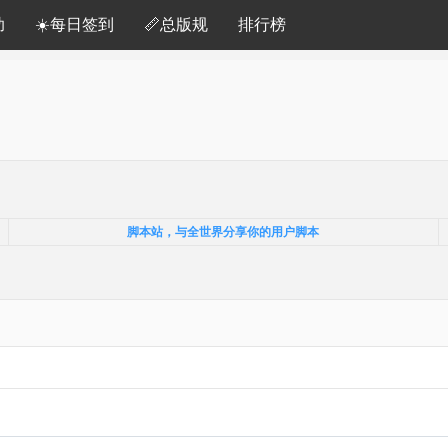
助
☀️每日签到
📏总版规
排行榜
脚本站，与全世界分享你的用户脚本