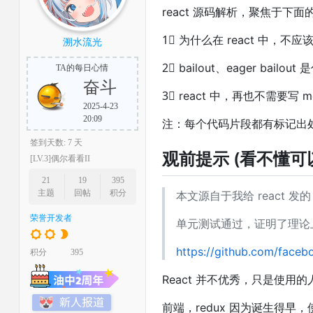
react 源码解析，聚焦于下
1⃣️ 为什么在 react 中，
溯水流光
2⃣️ bailout、eager bailou
TA的每日心情
奋斗
3⃣️ react 中，再也不需要写 mem
2025-4-23
20:09
注：每个代码片段都有标记出处：
签到天数: 7 天
观前提示 (看不懂可
[LV.3]偶尔看看II
21
19
395
主题
回帖
积分
本文源自于我给 react 发的 
荣誉开发者
单元测试通过，证明了理论
https://github.com/faceb
积分
395
React 并不优秀，只是使用的
前端，redux 因为诞生得早