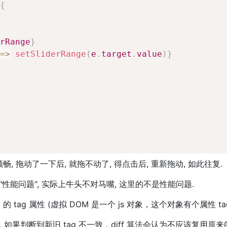
{
rRange
}
=>
setSliderRange
(
e
.
target
.
value
)
}
不顺畅, 拖动了一下后, 就拖不动了, 得点击后, 重新拖动, 如此往复.
复 "性能问题", 实际上牛头不对马嘴, 这里的不是性能问题.
 的 tag 属性 (虚拟 DOM 是一个 js 对象，这个对象有个属性 
中，如果判断到新旧 tag 不一致，diff 算法会认为不应该复用原来