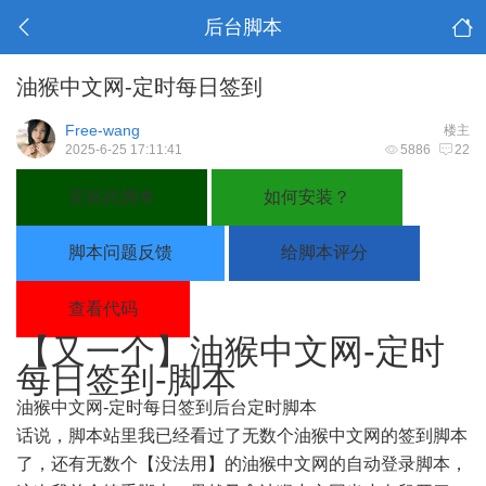
后台脚本
油猴中文网-定时每日签到
Free-wang
楼主
2025-6-25 17:11:41
5886
22
安装此脚本
如何安装？
脚本问题反馈
给脚本评分
查看代码
【又一个】油猴中文网-定时
每日签到-脚本
油猴中文网-定时每日签到
后台定时脚本
油猴中文网
签到
话说，
脚本站
里我已经看过了无数个
的
脚本
油猴中文网
自动登录
了，还有无数个【没法用】的
的
脚本，