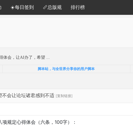
助
☀️每日签到
📏总版规
排行榜
会，让AI办了，希望 ...
脚本站，与全世界分享你的用户脚本
望不会让论坛诸君感到不适
[复制链接]
项规定心得体会（六条，100字）：