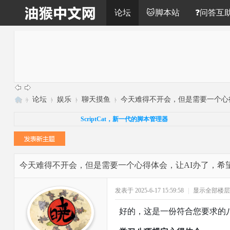
论坛
🐱脚本站
❓问答互
»
论坛
›
娱乐
›
聊天摸鱼
›
今天难得不开会，但是需要一个心得体
油
ScriptCat，新一代的脚本管理器
猴
中
文
今天难得不开会，但是需要一个心得体会，让AI办了，希
网
发表于 2025-6-17 15:59:58
|
显示全部楼层
好的，这是一份符合您要求的八