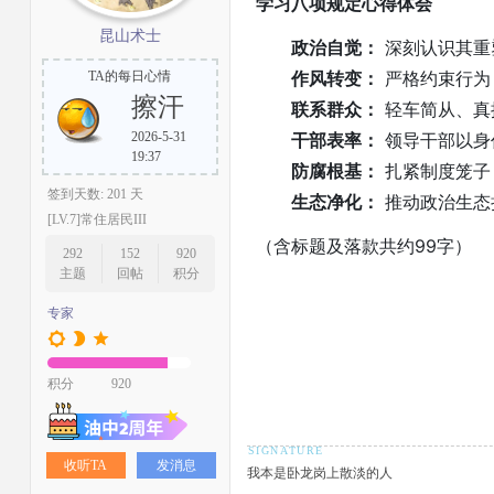
学习八项规定心得体会
昆山术士
政治自觉：
深刻认识其重
作风转变：
严格约束行为
TA的每日心情
擦汗
联系群众：
轻车简从、真
2026-5-31
干部表率：
领导干部以身
19:37
防腐根基：
扎紧制度笼子
签到天数: 201 天
生态净化：
推动政治生态
[LV.7]常住居民III
（含标题及落款共约99字）
292
152
920
主题
回帖
积分
专家
积分
920
收听TA
发消息
我本是卧龙岗上散淡的人