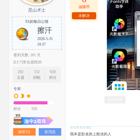
油猫币
昆山术士
未解决
TA的每日心情
擦汗
2026-5-31
19:37
签到天数: 201 天
[LV.7]常住居民III
292
152
920
主题
回帖
积分
专家
我来回答
积分
920
收听TA
发消息
我本是卧龙岗上散淡的人