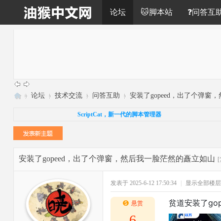
论坛
🐱脚本站
❓问答互
»
论坛
›
技术交流
›
问答互助
›
安装了gopeed，出了个弹窗，
油
ScriptCat，新一代的脚本管理器
猴
中
文
安装了gopeed，出了个弹窗，然后我一脸茫然的矗立如山
网
发表于 2025-6-12 17:50:34
|
显示全部楼层
贫道安装了g
悬赏
6