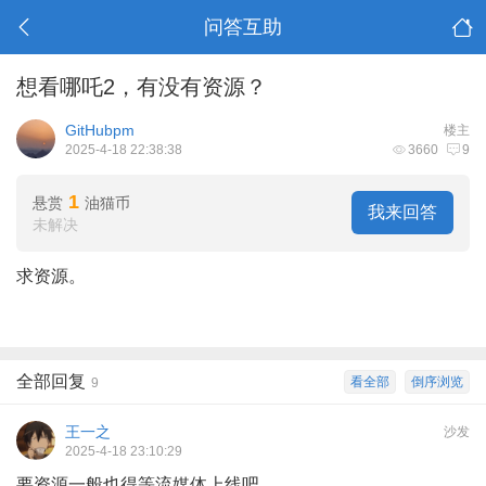
问答互助
想看哪吒2，有没有资源？
GitHubpm
楼主
2025-4-18 22:38:38
3660
9
1
悬赏
油猫币
我来回答
未解决
求资源。
全部回复
看全部
倒序浏览
9
王一之
沙发
2025-4-18 23:10:29
要资源一般也得等流媒体上线吧