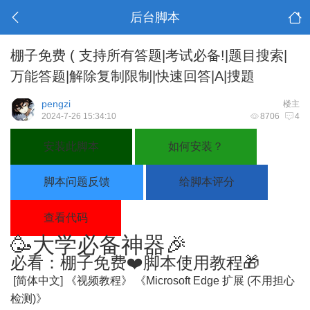
后台脚本
棚子免费 ( 支持所有答题|考试必备!|题目搜索|
万能答题|解除复制限制|快速回答|A|捜題
pengzi
楼主
2024-7-26 15:34:10
8706
4
安装此脚本
如何安装？
脚本问题反馈
给脚本评分
查看代码
🥳大学必备神器🎉
必看：棚子免费❤️脚本使用教程🎁
​
[简体中文]
《视频教程》
《Microsoft Edge 扩展 (不用担心
检测)》