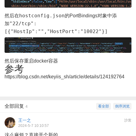
hostconfig.json
然后在
的PortBindings对象中添
"22/tcp":
加
[{"HostIp":"","HostPort":"10022"}]
然后保存重启docker容器
参考
https://blog.csdn.net/keyiis_sh/article/details/124192764
全部回复
看全部
倒序浏览
4
王一之
沙发
2024-5-7 10:10:57
这么麻烦？直接开个新的