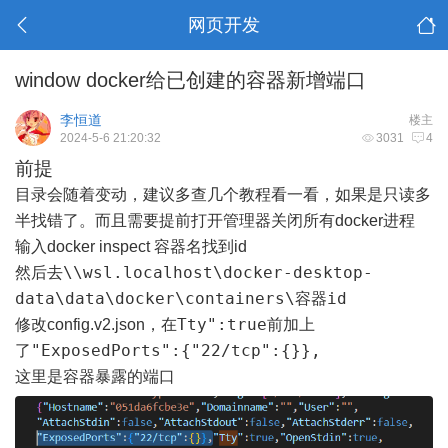
网页开发
window docker给已创建的容器新增端口
李恒道
楼主
2024-5-6 21:20:32
3031
4
前提
目录会随着变动，建议多查几个教程看一看，如果是只读多
半找错了。而且需要提前打开管理器关闭所有docker进程
输入docker inspect 容器名找到id
\\wsl.localhost\docker-desktop-
然后去
data\data\docker\containers\容器id
Tty":true
修改config.v2.json，在
前加上
"ExposedPorts":{"22/tcp":{}},
了
这里是容器暴露的端口