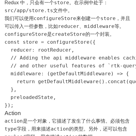
store
Redux 中，只会有一个
。在示例中处于：
src/app/store.ts
文件中。
configureStore
store
我们可以使用
来创建一个
，并且
reducer
middleware
可以传入一些参数，比如
、
等。
configureStore
createStore
是
的一个封装。
const store = configureStore({

  reducer: rootReducer,

  // Adding the api middleware enables cach
  // and other useful features of `rtk-query
  middleware: (getDefaultMiddleware) => {

    return getDefaultMiddleware().concat(qu
  },

  preloadedState,

});
Action
action
是一个对象，它描述了发生了什么事情。必须包含
type
action
字段，用来描述
的类型。另外，还可以包含