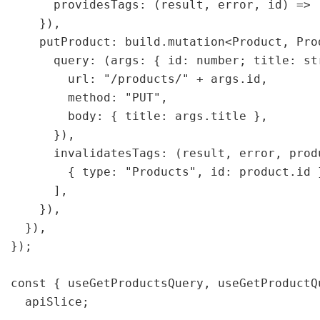
      providesTags: (result, error, id) => 
    }),

    putProduct: build.mutation<Product, Prod
      query: (args: { id: number; title: str
        url: "/products/" + args.id,

        method: "PUT",

        body: { title: args.title },

      }),

      invalidatesTags: (result, error, produ
        { type: "Products", id: product.id }
      ],

    }),

  }),

});

const { useGetProductsQuery, useGetProductQ
  apiSlice;
