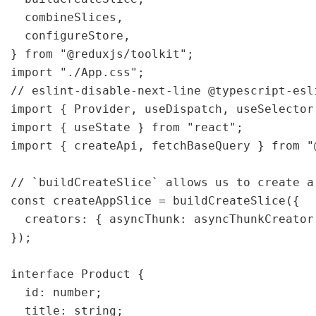
  combineSlices,

  configureStore,

} from "@reduxjs/toolkit";

import "./App.css";

// eslint-disable-next-line @typescript-esl
import { Provider, useDispatch, useSelector
import { useState } from "react";

import { createApi, fetchBaseQuery } from "
// `buildCreateSlice` allows us to create a
const createAppSlice = buildCreateSlice({

  creators: { asyncThunk: asyncThunkCreator 
});

interface Product {

  id: number;

  title: string;
