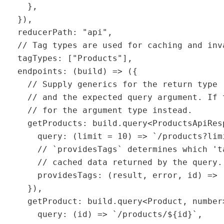
    },

  }),

  reducerPath: "api",

  // Tag types are used for caching and inva
  tagTypes: ["Products"],

  endpoints: (build) => ({

    // Supply generics for the return type 
    // and the expected query argument. If 
    // for the argument type instead.

    getProducts: build.query<ProductsApiResp
      query: (limit = 10) => `/products?limi
      // `providesTags` determines which 't
      // cached data returned by the query.

      providesTags: (result, error, id) => 
    }),

    getProduct: build.query<Product, number>
      query: (id) => `/products/${id}`,
