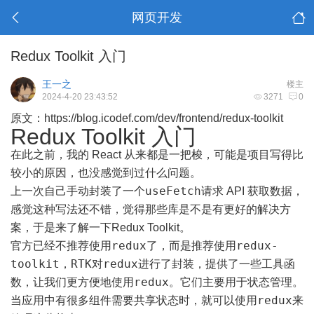
网页开发
Redux Toolkit 入门
王一之
楼主
2024-4-20 23:43:52
3271
0
原文：
https://blog.icodef.com/dev/frontend/redux-toolkit
Redux Toolkit 入门
在此之前，我的 React 从来都是一把梭，可能是项目写得比
较小的原因，也没感觉到过什么问题。
useFetch
上一次自己手动封装了一个
请求 API 获取数据，
感觉这种写法还不错，觉得那些库是不是有更好的解决方
案，于是来了解一下
Redux Toolkit
。
redux
redux-
官方已经不推荐使用
了，而是推荐使用
toolkit
RTK
redux
，
对
进行了封装，提供了一些工具函
redux
数，让我们更方便地使用
。它们主要用于状态管理。
redux
当应用中有很多组件需要共享状态时，就可以使用
来