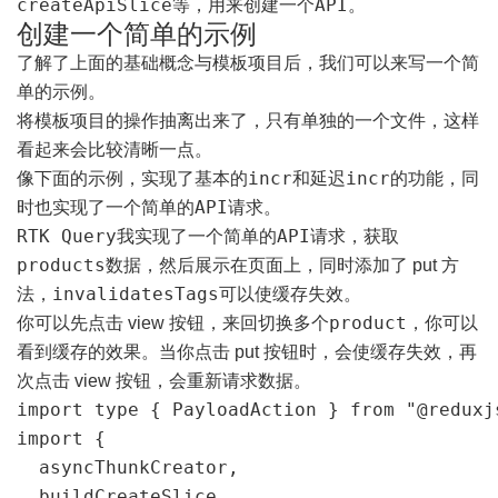
createApiSlice
API
等，用来创建一个
。
创建一个简单的示例
了解了上面的基础概念与模板项目后，我们可以来写一个简
单的示例。
将模板项目的操作抽离出来了，只有单独的一个文件，这样
看起来会比较清晰一点。
incr
incr
像下面的示例，实现了基本的
和延迟
的功能，同
API
时也实现了一个简单的
请求。
RTK Query
API
我实现了一个简单的
请求，获取
products
数据，然后展示在页面上，同时添加了 put 方
invalidatesTags
法，
可以使缓存失效。
product
你可以先点击 view 按钮，来回切换多个
，你可以
看到缓存的效果。当你点击 put 按钮时，会使缓存失效，再
次点击 view 按钮，会重新请求数据。
import type { PayloadAction } from "@reduxjs
import {

  asyncThunkCreator,

  buildCreateSlice,
