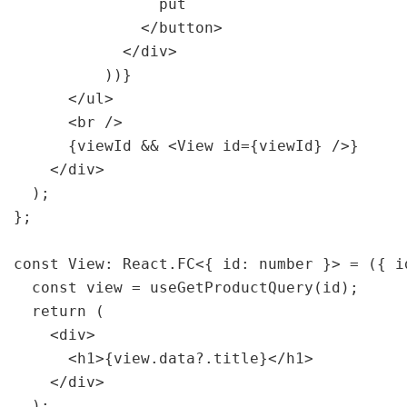
                put

              </button>

            </div>

          ))}

      </ul>

      <br />

      {viewId && <View id={viewId} />}

    </div>

  );

};

const View: React.FC<{ id: number }> = ({ id
  const view = useGetProductQuery(id);

  return (

    <div>

      <h1>{view.data?.title}</h1>

    </div>

  );
