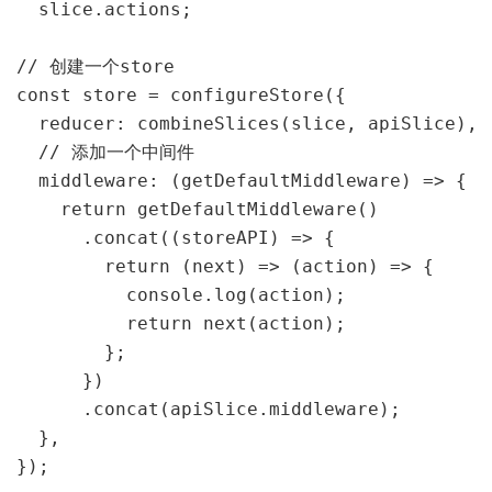
  slice.actions;

// 创建一个store

const store = configureStore({

  reducer: combineSlices(slice, apiSlice),

  // 添加一个中间件

  middleware: (getDefaultMiddleware) => {

    return getDefaultMiddleware()

      .concat((storeAPI) => {

        return (next) => (action) => {

          console.log(action);

          return next(action);

        };

      })

      .concat(apiSlice.middleware);

  },

});
