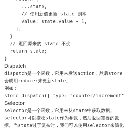
      ...state,

      // 使用新值更新 state 副本

      value: state.value + 1,

    };

  }

  // 返回原来的 state 不变

  return state;

}
Dispatch
dispatch
action
store
是一个函数，它用来发送
，然后
reducer
state
会调用
来更新
。
例如：
store.dispatch({ type: "counter/increment" 
Selector
selector
state
是一个函数，它用来从
中获取数据。
selector
state
可以接收
作为参数，然后返回需要的数
state
selector
据。当
过于复杂时，我们可以使用
来简化