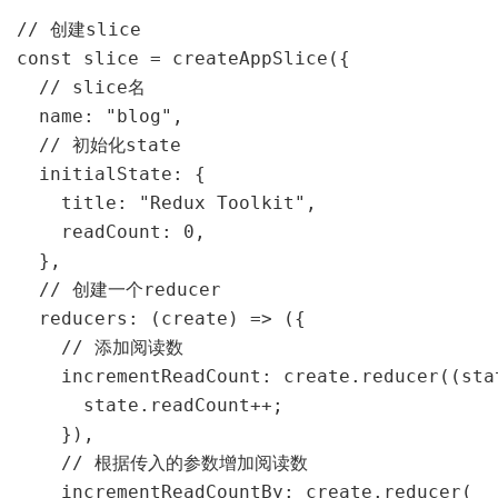
// 创建slice

const slice = createAppSlice({

  // slice名

  name: "blog",

  // 初始化state

  initialState: {

    title: "Redux Toolkit",

    readCount: 0,

  },

  // 创建一个reducer

  reducers: (create) => ({

    // 添加阅读数

    incrementReadCount: create.reducer((stat
      state.readCount++;

    }),

    // 根据传入的参数增加阅读数

    incrementReadCountBy: create.reducer(
