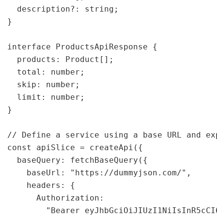
  description?: string;

}

interface ProductsApiResponse {

  products: Product[];

  total: number;

  skip: number;

  limit: number;

}

// Define a service using a base URL and exp
const apiSlice = createApi({

  baseQuery: fetchBaseQuery({

    baseUrl: "https://dummyjson.com/",

    headers: {

      Authorization:

        "Bearer eyJhbGciOiJIUzI1NiIsInR5cCI