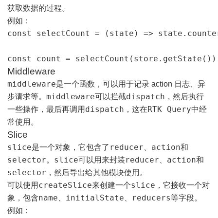
获取数据的过程。
例如：
const selectCount = (state) => state.counter
const count = selectCount(store.getState())
Middleware
middleware
是一个函数，可以用于记录 action 日志、异
middleware
dispatch
步请求等。
可以拦截
，然后执行
dispatch
RTK Query
一些操作，最后再调用
，这在
中经
常使用。
Slice
slice
reducer
action
是一个对象，它包含了
、
和
selector
slice
reducer
action
。
可以用来封装
、
和
selector
，然后导出给其他模块使用。
createSlice
slice
可以使用
来创建一个
，它接收一个对
name
initialState
reducers
象，包含
、
、
等字段。
例如：