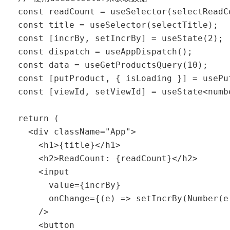
  const readCount = useSelector(selectReadCo
  const title = useSelector(selectTitle);

  const [incrBy, setIncrBy] = useState(2);

  const dispatch = useAppDispatch();

  const data = useGetProductsQuery(10);

  const [putProduct, { isLoading }] = usePu
  const [viewId, setViewId] = useState<numbe
  return (

    <div className="App">

      <h1>{title}</h1>

      <h2>ReadCount: {readCount}</h2>

      <input

        value={incrBy}

        onChange={(e) => setIncrBy(Number(e.
      />

      <button
