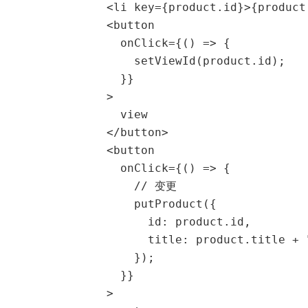
              <li key={product.id}>{product.
              <button

                onClick={() => {

                  setViewId(product.id);

                }}

              >

                view

              </button>

              <button

                onClick={() => {

                  // 变更

                  putProduct({

                    id: product.id,

                    title: product.title + "
                  });

                }}

              >
