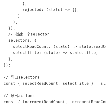
        },

        rejected: (state) => {},

      }

    ),

  }),

  // 创建一个selector

  selectors: {

    selectReadCount: (state) => state.readCo
    selectTitle: (state) => state.title,

  },

});

// 导出selectors

const { selectReadCount, selectTitle } = sli
// 导出actions

const { incrementReadCount, incrementReadCo