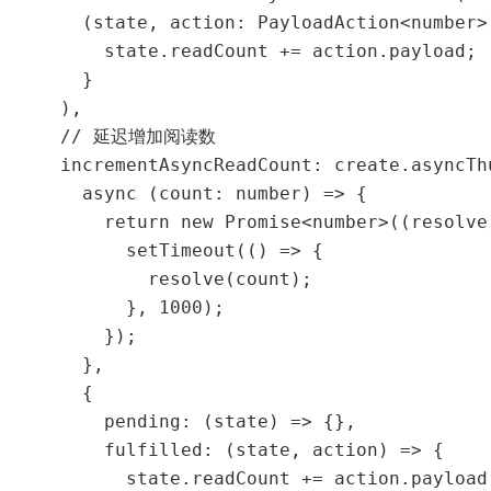
      (state, action: PayloadAction<number>)
        state.readCount += action.payload;

      }

    ),

    // 延迟增加阅读数

    incrementAsyncReadCount: create.asyncThu
      async (count: number) => {

        return new Promise<number>((resolve)
          setTimeout(() => {

            resolve(count);

          }, 1000);

        });

      },

      {

        pending: (state) => {},

        fulfilled: (state, action) => {

          state.readCount += action.payload;