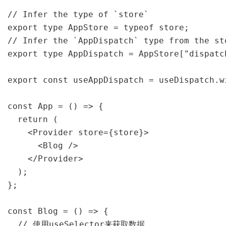
// Infer the type of `store`

export type AppStore = typeof store;

// Infer the `AppDispatch` type from the sto
export type AppDispatch = AppStore["dispatch
export const useAppDispatch = useDispatch.w
const App = () => {

  return (

    <Provider store={store}>

      <Blog />

    </Provider>

  );

};

const Blog = () => {

  // 使用useSelector来获取数据
