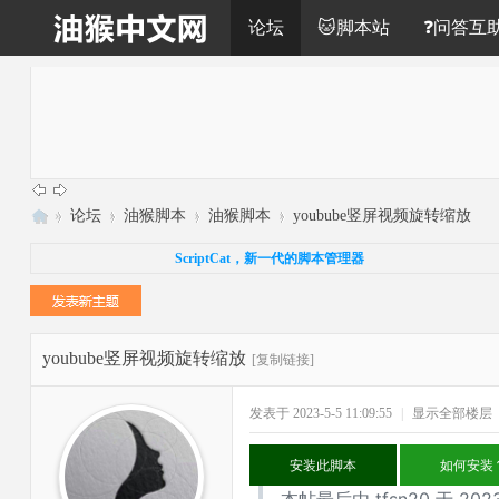
论坛
🐱脚本站
❓问答互
»
论坛
›
油猴脚本
›
油猴脚本
›
youbube竖屏视频旋转缩放
油
ScriptCat，新一代的脚本管理器
猴
中
文
youbube竖屏视频旋转缩放
[复制链接]
网
发表于 2023-5-5 11:09:55
|
显示全部楼层
安装此脚本
如何安装