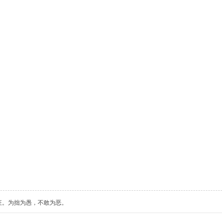
狂。为拙为愚，不敢为恶。