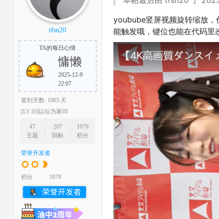
本帖最后由 tfsn20 于 2023-
youbube竖屏视频旋转缩放，代
tfsn20
能触发哦，键位也能在代码里
TA的每日心情
慵懒
2025-12-9
22:07
签到天数: 1065 天
[LV.10]以坛为家III
47
207
1079
主题
回帖
积分
荣誉开发者
积分
1079