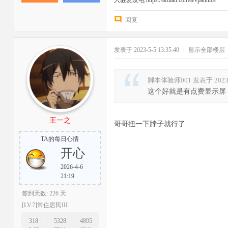
入驻爱发电 https://afdian.com/a/vpannice
回复
发表于 2023-5-5 13:35:40
|
显示全部楼层
脚本体验师001 发表于 2023-5
这个好就是有点费显示屏
王一之
哥哥扭一下脖子就行了
TA的每日心情
开心
2026-4-6
21:19
签到天数: 226 天
[LV.7]常住居民III
318
5328
4895