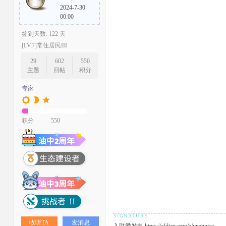
2024-7-30
00:00
签到天数: 122 天
[LV.7]常住居民III
29
602
550
主题
回帖
积分
专家
积分
550
收听TA
发消息