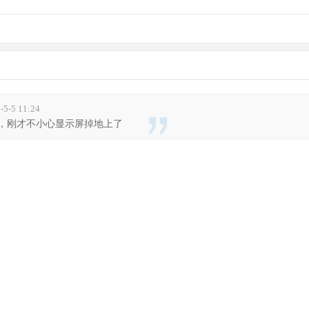
-5 11:24
，刚才不小心显示屏掉地上了