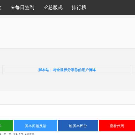
助
☀️每日签到
📏总版规
排行榜
脚本站，与全世界分享你的用户脚本
？
脚本问题反馈
给脚本评分
查看代码