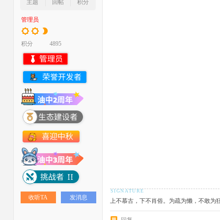
主题
回帖
积分
管理员
积分
4895
收听TA
发消息
上不慕古，下不肖俗。为疏为懒，不敢为