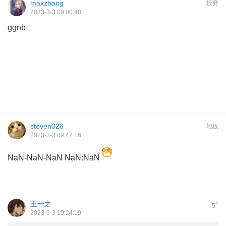
maxzhang
板凳
2023-3-3 09:00:48
ggnb
steven026
地板
2023-3-3 09:47:16
NaN-NaN-NaN NaN:NaN
王一之
#
5
2023-3-3 10:24:19