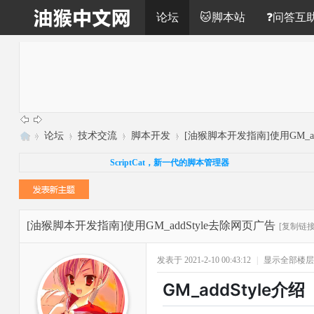
论坛
🐱脚本站
❓问答互
»
论坛
›
技术交流
›
脚本开发
›
[油猴脚本开发指南]使用GM_add
油
ScriptCat，新一代的脚本管理器
猴
中
文
[油猴脚本开发指南]使用GM_addStyle去除网页广告
[复制链接
网
发表于 2021-2-10 00:43:12
|
显示全部楼层
GM_addStyle介绍