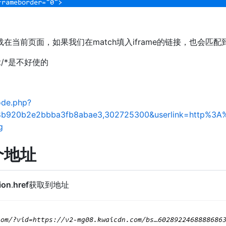
当前页面，如果我们在match填入iframe的链接，也会匹配到
net/*是不好使的
code.php?
88b920b2e2bbba3fb8abae3,302725300&userlink=http%3
g
个地址
ion
.
href
获取到地址