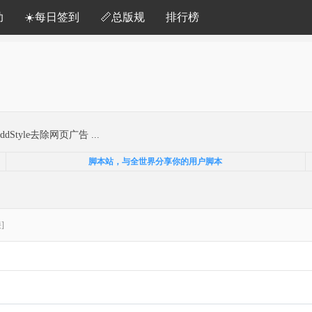
助
☀️每日签到
📏总版规
排行榜
Style去除网页广告 ...
脚本站，与全世界分享你的用户脚本
]