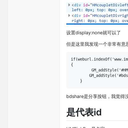
设置display:none就可以了
但是这里我发现一个非常有意
if(weburl.indexOf('www.im
{

         GM_addStyle('#HM
        GM_addStyle('#bds
    }
bdshare是分享按钮，我觉
是代表id