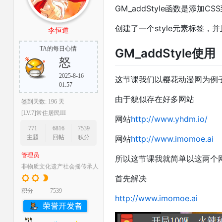
GM_addStyle函数是添加C
创建了一个style元素标签
李恒道
TA的每日心情
GM_addStyle使用
怒
2025-8-16
这节课我们以樱花动漫网为例
01:57
由于貌似存在好多网站
签到天数: 196 天
[LV.7]常住居民III
网站
http://www.yhdm.io/
771
6816
7539
网站
http://www.imomoe.ai
主题
回帖
积分
管理员
所以这节课我就简单以这两个
非物质文化遗产社会摇传承人
首先解决
积分
7539
http://www.imomoe.ai