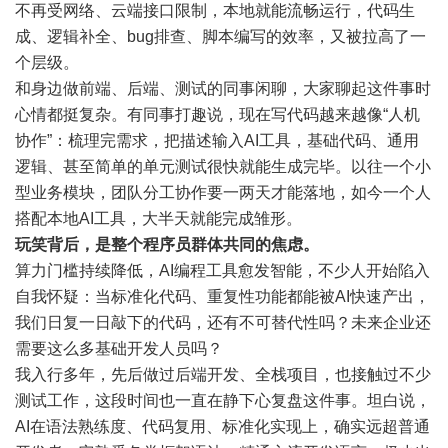
不再受网络、云端接口限制，本地就能流畅运行，代码生
成、逻辑补全、bug排查、脚本编写的效率，又被拉高了一
个层级。
和身边做前端、后端、测试的同事闲聊，大家聊起这件事时
心情都挺复杂。有同事打趣说，现在写代码越来越像“人机
协作”：梳理完需求，把描述输入AI工具，基础代码、通用
逻辑、甚至简单的单元测试很快就能生成完毕。以往一个小
型业务模块，团队分工协作要一两天才能落地，如今一个人
搭配本地AI工具，大半天就能完成雏形。
玩笑背后，是整个程序员群体共同的焦虑。
算力门槛持续降低，AI编程工具愈发智能，不少人开始陷入
自我怀疑：当标准化代码、重复性功能都能被AI快速产出，
我们日复一日敲下的代码，还有不可替代性吗？未来企业还
需要这么多基础开发人员吗？
我入行多年，先后做过后端开发、全栈项目，也接触过不少
测试工作，这段时间也一直在静下心复盘这件事。坦白说，
AI在语法熟练度、代码复用、标准化实现上，确实远超普通