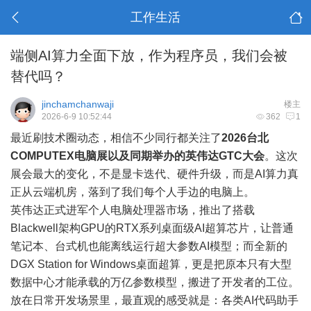
工作生活
端侧AI算力全面下放，作为程序员，我们会被
替代吗？
jinchamchanwaji
楼主
2026-6-9 10:52:44
362
1
最近刷技术圈动态，相信不少同行都关注了
2026台北
COMPUTEX电脑展以及同期举办的英伟达GTC大会
。这次
展会最大的变化，不是显卡迭代、硬件升级，而是AI算力真
正从云端机房，落到了我们每个人手边的电脑上。
英伟达正式进军个人电脑处理器市场，推出了搭载
Blackwell架构GPU的RTX系列桌面级AI超算芯片，让普通
笔记本、台式机也能离线运行超大参数AI模型；而全新的
DGX Station for Windows桌面超算，更是把原本只有大型
数据中心才能承载的万亿参数模型，搬进了开发者的工位。
放在日常开发场景里，最直观的感受就是：各类AI代码助手