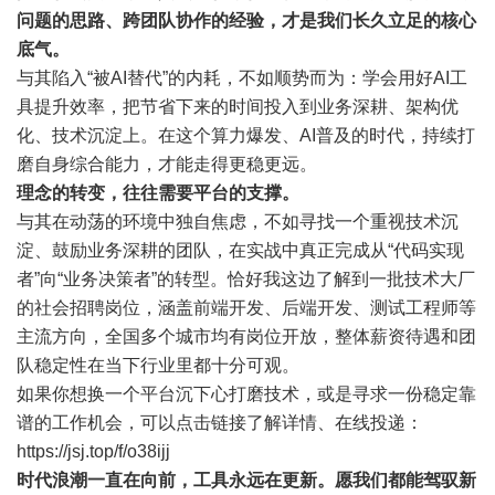
问题的思路、跨团队协作的经验，才是我们长久立足的核心
底气。
与其陷入“被AI替代”的内耗，不如顺势而为：学会用好AI工
具提升效率，把节省下来的时间投入到业务深耕、架构优
化、技术沉淀上。在这个算力爆发、AI普及的时代，持续打
磨自身综合能力，才能走得更稳更远。
理念的转变，往往需要平台的支撑。
与其在动荡的环境中独自焦虑，不如寻找一个重视技术沉
淀、鼓励业务深耕的团队，在实战中真正完成从“代码实现
者”向“业务决策者”的转型。恰好我这边了解到一批技术大厂
的社会招聘岗位，涵盖前端开发、后端开发、测试工程师等
主流方向，全国多个城市均有岗位开放，整体薪资待遇和团
队稳定性在当下行业里都十分可观。
如果你想换一个平台沉下心打磨技术，或是寻求一份稳定靠
谱的工作机会，可以点击链接了解详情、在线投递：
https://jsj.top/f/o38ijj
时代浪潮一直在向前，工具永远在更新。愿我们都能驾驭新