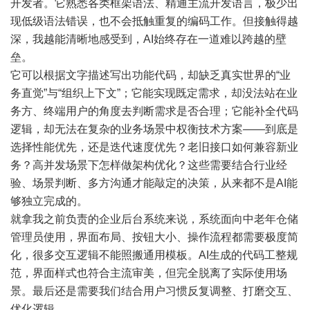
开发者。它熟悉各类框架语法、精通主流开发语言，极少出
现低级语法错误，也不会抵触重复的编码工作。但接触得越
深，我越能清晰地感受到，AI始终存在一道难以跨越的壁
垒。
它可以根据文字描述写出功能代码，却缺乏真实世界的“业
务直觉”与“组织上下文”；它能实现既定需求，却没法站在业
务方、终端用户的角度去判断需求是否合理；它能补全代码
逻辑，却无法在复杂的业务场景中权衡技术方案——到底是
选择性能优先，还是迭代速度优先？老旧接口如何兼容新业
务？高并发场景下怎样做架构优化？这些需要结合行业经
验、场景判断、多方沟通才能敲定的决策，从来都不是AI能
够独立完成的。
就拿我之前负责的企业后台系统来说，系统面向中老年仓储
管理员使用，界面布局、按钮大小、操作流程都需要极度简
化，很多交互逻辑不能照搬通用模板。AI生成的代码工整规
范，界面样式也符合主流审美，但完全脱离了实际使用场
景。最后还是需要我们结合用户习惯反复调整、打磨交互、
优化逻辑。