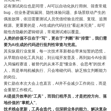
还有测试岗位也是同理，AI可以自动化执行用例、筛查常规
bug，但业务逻辑漏洞、隐性体验问题、多场景联动产生的
偶发故障，依旧需要测试人员凭借经验去挖掘、复现、追溯
根源。更重要的是，AI生成的代码往往“看起来完美”，却可
能包含隐蔽的逻辑错误，常规测试难以覆盖。
人类的价值不仅在于“写”，更在于“判断”和“排雷”，我们需
要为AI生成的代码进行批判性审查与兜底。
其实纵观行业发展，每一次技术革新都会带来短暂的恐慌，
从早期自动化工具兴起，到云端开发普及，再到如今AI全面
入局编程赛道，被替代的从来不是“懂业务、会思考”的技术
人，而是单纯机械执行、只会堆砌代码、缺乏独立判断能力
的岗位。
黄仁勋在本次大会上也直言，AI并不会减少工作岗位，而是
会重塑工作模式。
AI是提升效率的“工具”，而我们程序员，才是把控方向、落
地价值的“掌舵人”
。
技术栈会更新，工具会迭代，但深耕业务的能力、解决复杂