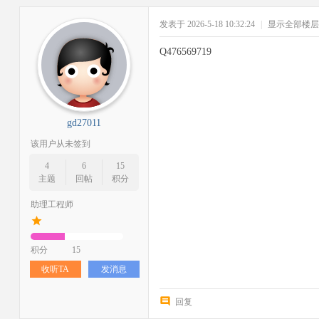
发表于 2026-5-18 10:32:24
|
显示全部楼层
Q476569719
gd27011
该用户从未签到
4
6
15
主题
回帖
积分
助理工程师
积分
15
收听TA
发消息
回复