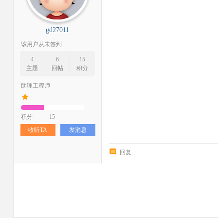
gd27011
该用户从未签到
4
6
15
主题
回帖
积分
助理工程师
积分
15
收听TA
发消息
回复