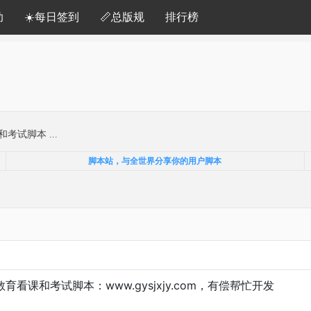
助
☀️每日签到
📏总版规
排行榜
试脚本 ...
脚本站，与全世界分享你的用户脚本
看课和考试脚本：www.gysjxjy.com，有偿帮忙开发