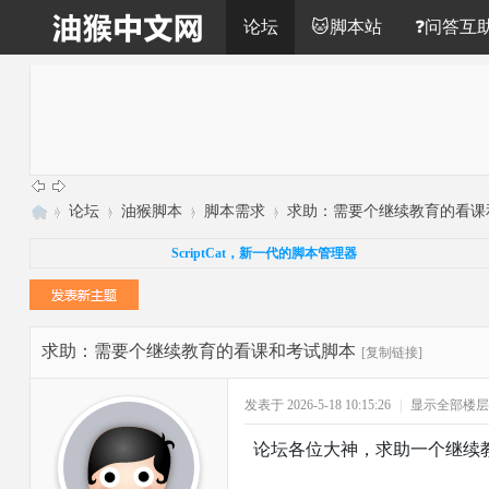
论坛
🐱脚本站
❓问答互
»
论坛
›
油猴脚本
›
脚本需求
›
求助：需要个继续教育的看课和考
油
ScriptCat，新一代的脚本管理器
猴
中
文
求助：需要个继续教育的看课和考试脚本
[复制链接]
网
发表于 2026-5-18 10:15:26
|
显示全部楼层
论坛各位大神，求助一个继续教育