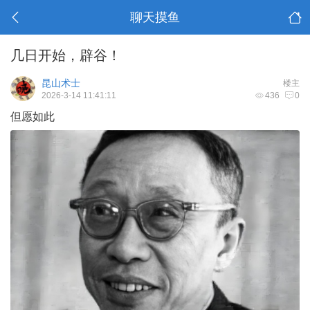
聊天摸鱼
几日开始，辟谷！
昆山术士
楼主
2026-3-14 11:41:11
436
0
但愿如此