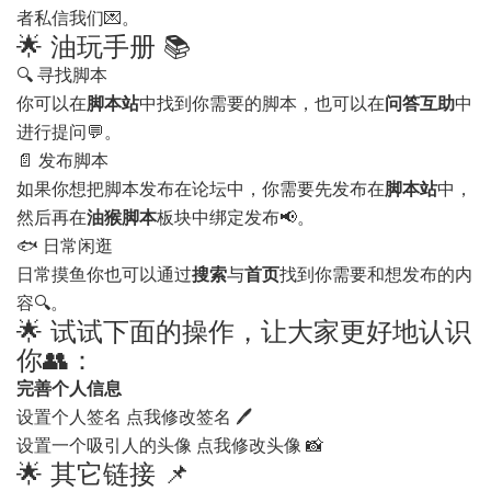
者私信我们💌。
🌟 油玩手册 📚
🔍 寻找脚本
你可以在
脚本站
中找到你需要的脚本，也可以在
问答互助
中
进行提问💬。
📄 发布脚本
如果你想把脚本发布在论坛中，你需要先发布在
脚本站
中，
然后再在
油猴脚本
板块中绑定发布📢。
🐟 日常闲逛
日常摸鱼你也可以通过
搜索
与
首页
找到你需要和想发布的内
容🔍。
🌟 试试下面的操作，让大家更好地认识
你👥：
完善个人信息
设置个人签名
点我修改签名
🖊️
设置一个吸引人的头像
点我修改头像
📸
🌟 其它链接 📌