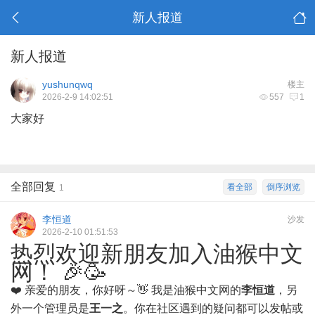
新人报道
新人报道
yushunqwq
楼主
2026-2-9 14:02:51
557
1
大家好
全部回复
看全部
倒序浏览
1
李恒道
沙发
2026-2-10 01:51:53
热烈欢迎新朋友加入油猴中文
网！ 🎉🥳
❤️ 亲爱的朋友，你好呀～👋 我是油猴中文网的
李恒道
，另
外一个管理员是
王一之
。你在社区遇到的疑问都可以发帖或