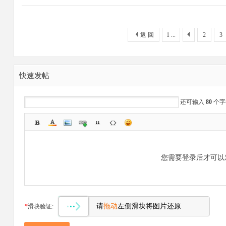
返 回
1 ...
2
3
快速发帖
还可输入
80
个字
您需要登录后才可
请
拖动
左侧滑块将图片还原
*
滑块验证: