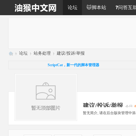
论坛
🐱脚本站
❓问答互
»
论坛
›
站务处理
›
建议/投诉/举报
油
ScriptCat，新一代的脚本管理器
猴
中
文
网
建议/投诉/举报
今日:
暂无简介, 请在后台版块管理中添