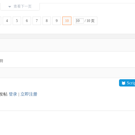
查看下一页
4
5
6
7
8
9
10
/ 10 页
符
Scr
以发帖
登录
|
立即注册