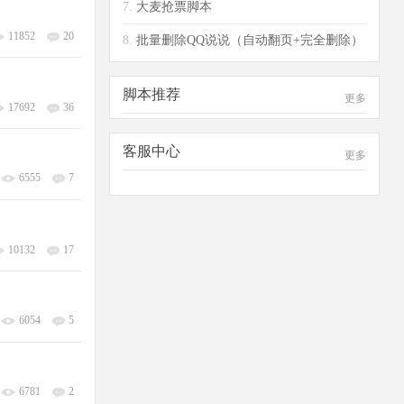
7.
大麦抢票脚本
11852
20
8.
批量删除QQ说说（自动翻页+完全删除）
手机
脚本推荐
更多
17692
36
客服中心
更多
6555
7
10132
17
6054
5
6781
2