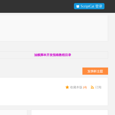
ScriptCat 登录
油猴脚本开发指南教程目录
收藏本版
(
4
)
订阅