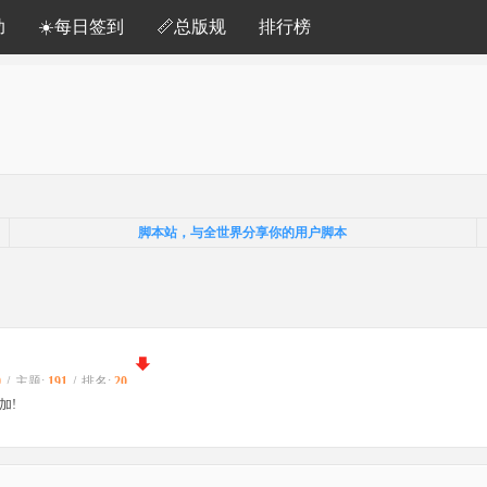
助
☀️每日签到
📏总版规
排行榜
脚本站，与全世界分享你的用户脚本
0
/
主题:
191
/
排名:
20
加!