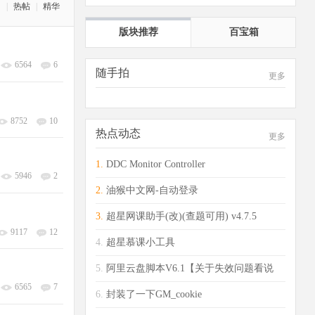
门
|
热帖
|
精华
版块推荐
百宝箱
6564
6
随手拍
更多
8752
10
热点动态
更多
1.
DDC Monitor Controller
5946
2
2.
油猴中文网-自动登录
3.
超星网课助手(改)(查题可用) v4.7.5
9117
12
4.
超星慕课小工具
5.
阿里云盘脚本V6.1【关于失效问题看说
6565
7
明】
6.
封装了一下GM_cookie