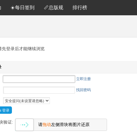
助
☀️每日签到
📏总版规
排行榜
请先登录后才能继续浏览
录
立即注册
找回密码
Cat 登录
块验证:
请
拖动
左侧滑块将图片还原