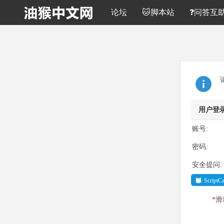
论坛
🐱脚本站
❓问答互
用户登
账号:
密码:
安全提问:
Script
*
滑