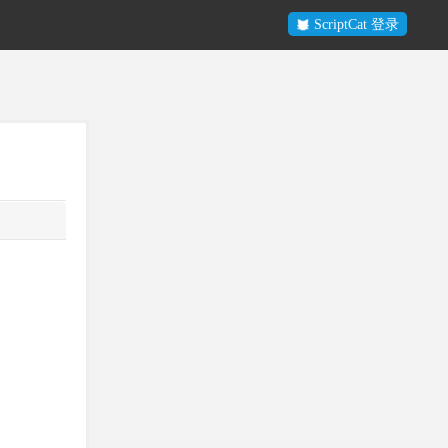
ScriptCat 登录