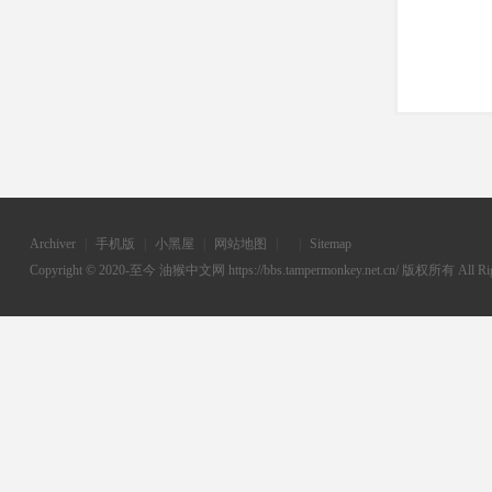
Archiver
|
手机版
|
小黑屋
|
网站地图
|
|
Sitemap
Copyright © 2020-至今
油猴中文网
https://bbs.tampermonkey.net.cn/ 版权所有 All Rig