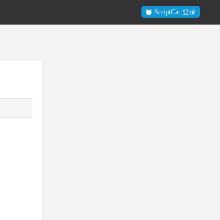
ScriptCat 登录