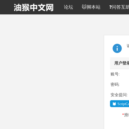
论坛
🐱脚本站
❓问答互
用户登
账号:
密码:
安全提问:
Script
*
滑