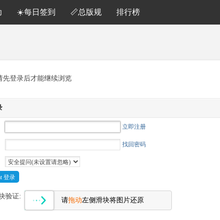
助
☀️每日签到
📏总版规
排行榜
请先登录后才能继续浏览
录
立即注册
找回密码
Cat 登录
块验证:
请
拖动
左侧滑块将图片还原