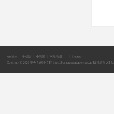
Archiver
|
手机版
|
小黑屋
|
网站地图
|
|
Sitemap
Copyright © 2020-至今
油猴中文网
https://bbs.tampermonkey.net.cn/ 版权所有 All Rig