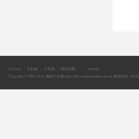
Archiver
|
手机版
|
小黑屋
|
网站地图
|
|
Sitemap
Copyright © 2020-至今
油猴中文网
https://bbs.tampermonkey.net.cn/ 版权所有 All Rig