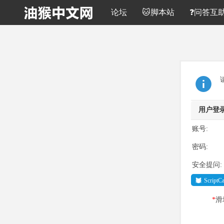
论坛
🐱脚本站
❓问答互
用户登
账号:
密码:
安全提问:
Script
*
滑