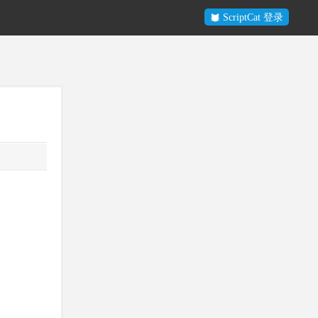
ScriptCat 登录