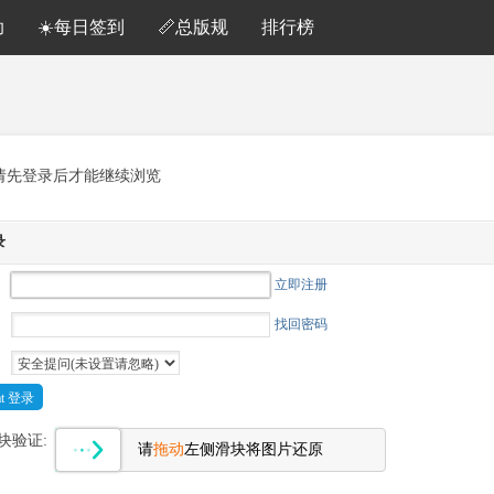
助
☀️每日签到
📏总版规
排行榜
请先登录后才能继续浏览
录
立即注册
找回密码
Cat 登录
块验证:
请
拖动
左侧滑块将图片还原