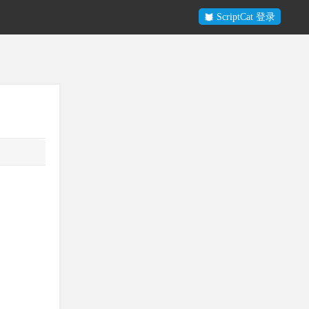
ScriptCat 登录