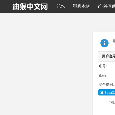
论坛
🐱脚本站
❓问答互
用户登
账号:
密码:
安全提问:
Script
*
滑