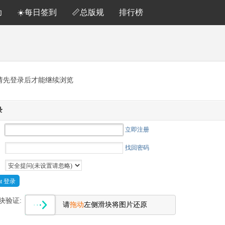
助
☀️每日签到
📏总版规
排行榜
请先登录后才能继续浏览
录
立即注册
找回密码
Cat 登录
块验证:
请
拖动
左侧滑块将图片还原