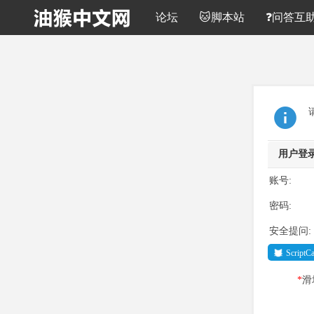
论坛
🐱脚本站
❓问答互
用户登
账号:
密码:
安全提问:
Script
*
滑