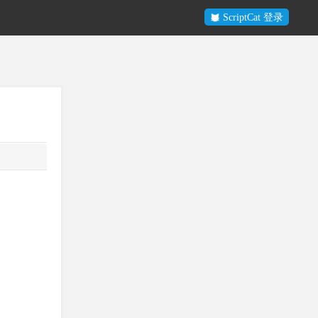
ScriptCat 登录