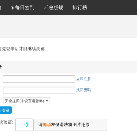
助
☀️每日签到
📏总版规
排行榜
请先登录后才能继续浏览
录
立即注册
找回密码
Cat 登录
块验证:
请
拖动
左侧滑块将图片还原