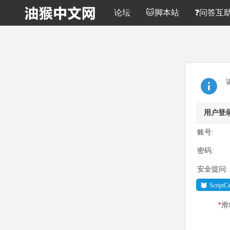
论坛
🐱脚本站
❓问答互
用户登
账号:
密码:
安全提问:
Script
*
滑