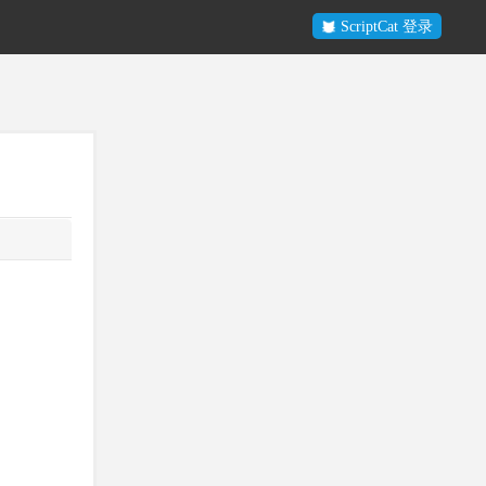
ScriptCat 登录