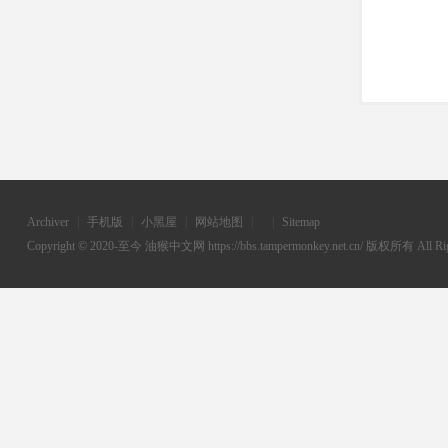
Archiver
|
手机版
|
小黑屋
|
网站地图
|
|
Sitemap
Copyright © 2020-至今
油猴中文网
https://bbs.tampermonkey.net.cn/ 版权所有 All Rig