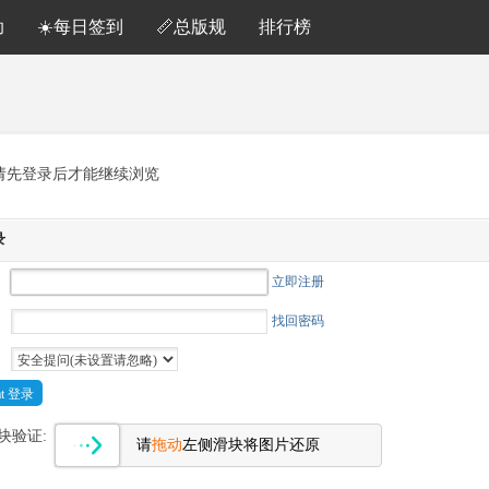
助
☀️每日签到
📏总版规
排行榜
请先登录后才能继续浏览
录
立即注册
找回密码
Cat 登录
块验证:
请
拖动
左侧滑块将图片还原