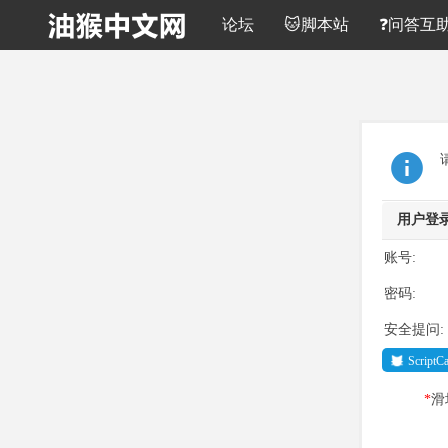
论坛
🐱脚本站
❓问答互
用户登
账号:
密码:
安全提问:
Script
*
滑