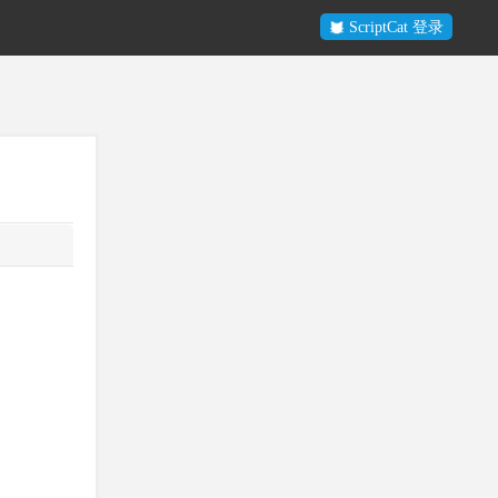
ScriptCat 登录