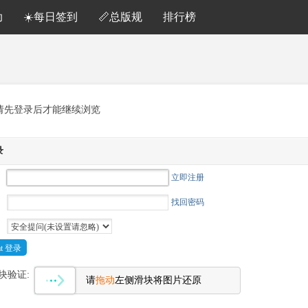
助
☀️每日签到
📏总版规
排行榜
请先登录后才能继续浏览
录
立即注册
找回密码
Cat 登录
块验证:
请
拖动
左侧滑块将图片还原