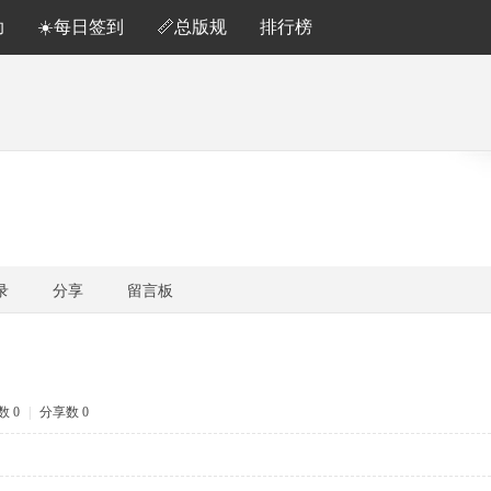
助
☀️每日签到
📏总版规
排行榜
录
分享
留言板
 0
|
分享数 0