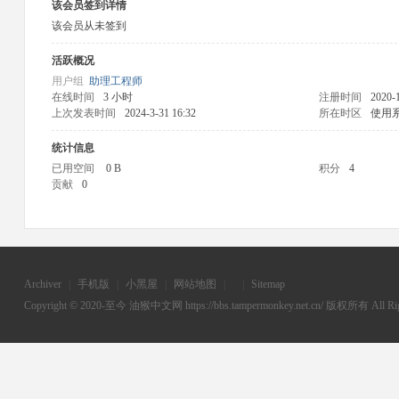
该会员签到详情
该会员从未签到
活跃概况
用户组
助理工程师
在线时间
3 小时
注册时间
2020-
上次发表时间
2024-3-31 16:32
所在时区
使用
统计信息
已用空间
0 B
积分
4
贡献
0
Archiver
|
手机版
|
小黑屋
|
网站地图
|
|
Sitemap
Copyright © 2020-至今
油猴中文网
https://bbs.tampermonkey.net.cn/ 版权所有 All Rig