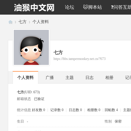
论坛
🐱脚本站
❓问答互
›
七方
›
个人资料
油
猴
中
七方
文
https://bbs.tampermonkey.net.cn/?673
网
个人资料
广播
主题
日志
相册
记
七方
(UID: 673)
邮箱状态
已验证
统计信息
好友数 0
|
记录数 0
|
日志数 0
|
相册数 0
|
回帖数 4
|
主题数
生日
-
性别
保密