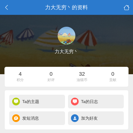
力大无穷丶的资料
力大无穷丶
4
0
32
0
积分
好评
油猫币
贡献
Ta的主题
Ta的日志
发短消息
加为好友