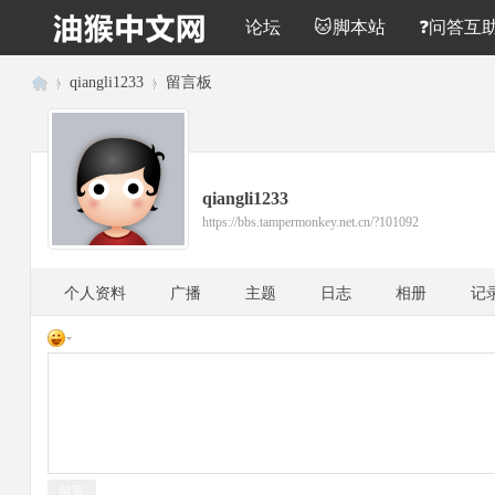
论坛
🐱脚本站
❓问答互
›
qiangli1233
›
留言板
油
猴
中
qiangli1233
文
https://bbs.tampermonkey.net.cn/?101092
网
个人资料
广播
主题
日志
相册
记
留言