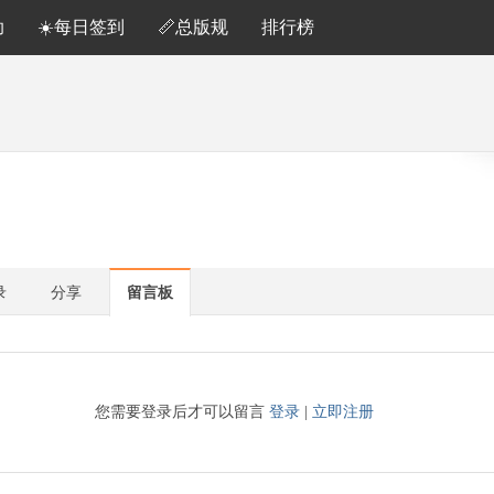
助
☀️每日签到
📏总版规
排行榜
录
分享
留言板
您需要登录后才可以留言
登录
|
立即注册