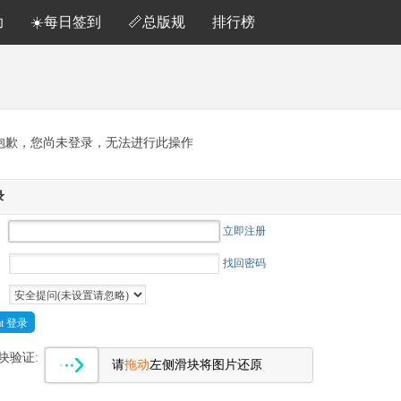
助
☀️每日签到
📏总版规
排行榜
抱歉，您尚未登录，无法进行此操作
录
立即注册
找回密码
Cat 登录
块验证:
请
拖动
左侧滑块将图片还原