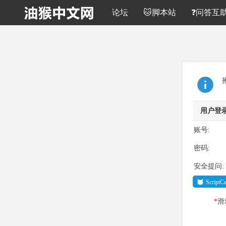
论坛
🐱脚本站
❓问答互
用户登
账号:
密码:
安全提问:
Script
*
滑