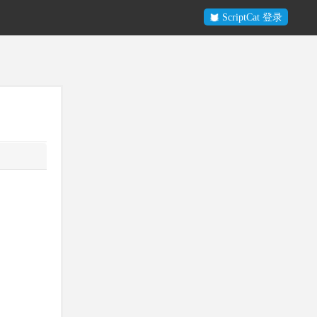
ScriptCat 登录