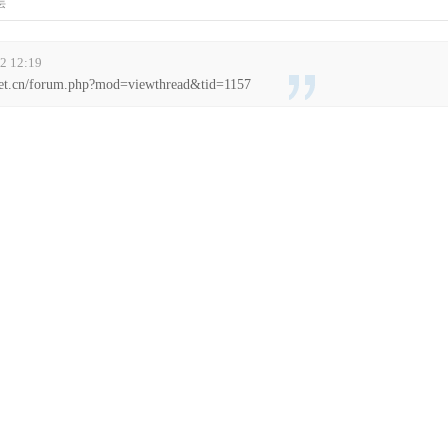
层
2 12:19
net.cn/forum.php?mod=viewthread&tid=1157