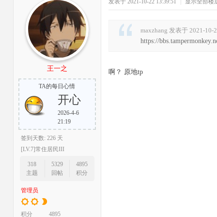
发表于 2021-10-22 13:39:51
|
显示全部楼
maxzhang 发表于 2021-10-2
https://bbs.tampermonkey.
王一之
啊？ 原地tp
TA的每日心情
开心
2026-4-6
21:19
签到天数: 226 天
[LV.7]常住居民III
318
5329
4895
主题
回帖
积分
管理员
积分
4895