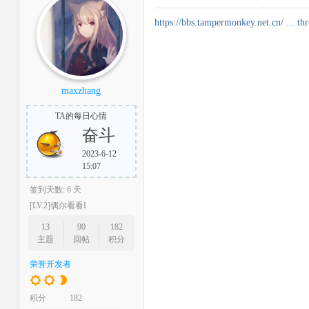
https://bbs.tampermonkey.net.cn/ ... t
maxzhang
TA的每日心情
奋斗
2023-6-12
15:07
签到天数: 6 天
[LV.2]偶尔看看I
13
90
182
主题
回帖
积分
荣誉开发者
积分
182