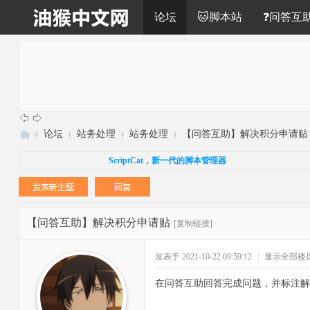
论坛
🐱脚本站
❓问答互
»
论坛
›
站务处理
›
站务处理
›
【问答互助】解决积分申请贴
油
ScriptCat，新一代的脚本管理器
猴
中
文
【问答互助】解决积分申请贴
[复制链接]
网
发表于 2021-10-22 09:59:12
|
显示全部楼
在问答互助回答完成问题，并标注解