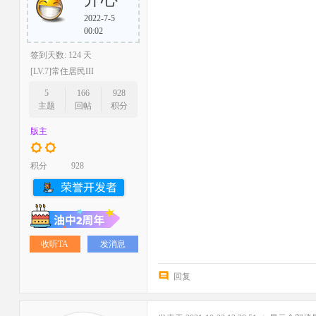
2022-7-5
00:02
签到天数: 124 天
[LV.7]常住居民III
5
166
928
主题
回帖
积分
版主
积分
928
收听TA
发消息
回复