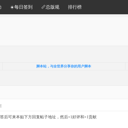
助
☀️每日签到
📏总版规
排行榜
脚本站，与全世界分享你的用户脚本
层
答后可来本贴下方回复帖子地址，然后+1好评和+1贡献