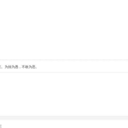
狂。为拙为愚，不敢为恶。
层