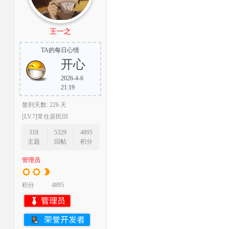
王一之
TA的每日心情
开心
2026-4-6
21:19
签到天数: 226 天
[LV.7]常住居民III
318
5329
4895
主题
回帖
积分
管理员
积分
4895