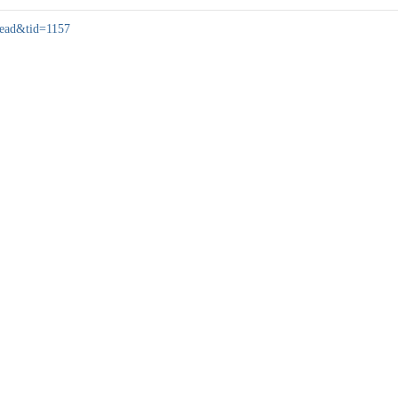
hread&tid=1157