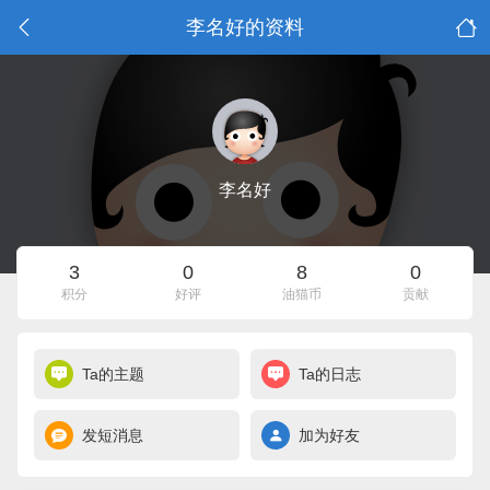
李名好的资料
李名好
3
0
8
0
积分
好评
油猫币
贡献
Ta的主题
Ta的日志
发短消息
加为好友