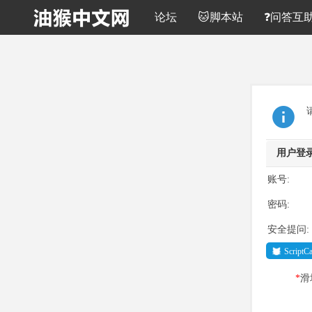
论坛
🐱脚本站
❓问答互
用户登
账号:
密码:
安全提问:
Script
*
滑