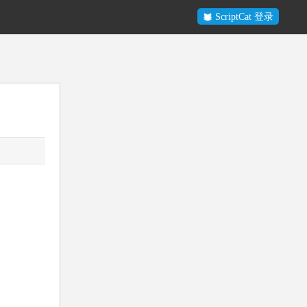
ScriptCat 登录