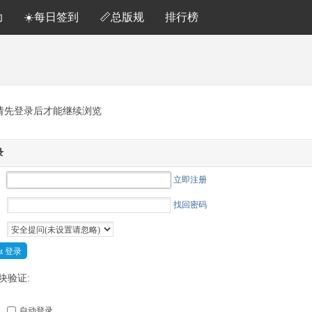
助
☀️每日签到
📏总版规
排行榜
请先登录后才能继续浏览
录
立即注册
找回密码
Cat 登录
块验证:
自动登录