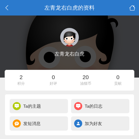
左青龙右白虎的资料
左青龙右白虎
2
0
20
0
积分
好评
油猫币
贡献
Ta的主题
Ta的日志
发短消息
加为好友