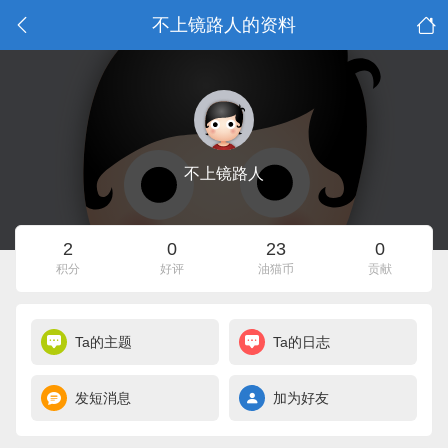
不上镜路人的资料
不上镜路人
2
0
23
0
积分
好评
油猫币
贡献
Ta的主题
Ta的日志
发短消息
加为好友