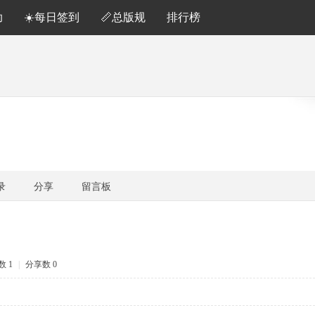
助
☀️每日签到
📏总版规
排行榜
录
分享
留言板
 1
|
分享数 0