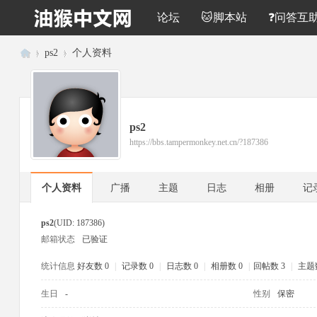
论坛
🐱脚本站
❓问答互
›
ps2
›
个人资料
油
猴
中
ps2
文
https://bbs.tampermonkey.net.cn/?187386
网
个人资料
广播
主题
日志
相册
记
ps2
(UID: 187386)
邮箱状态
已验证
统计信息
好友数 0
|
记录数 0
|
日志数 0
|
相册数 0
|
回帖数 3
|
主题数
生日
-
性别
保密