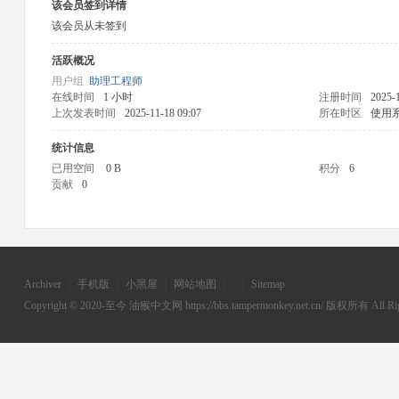
该会员签到详情
该会员从未签到
活跃概况
用户组
助理工程师
在线时间
1 小时
注册时间
2025-
上次发表时间
2025-11-18 09:07
所在时区
使用
统计信息
已用空间
0 B
积分
6
贡献
0
Archiver
|
手机版
|
小黑屋
|
网站地图
|
|
Sitemap
Copyright © 2020-至今
油猴中文网
https://bbs.tampermonkey.net.cn/ 版权所有 All Rig