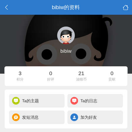
bibiw的资料
bibiw
3
0
21
0
积分
好评
油猫币
贡献
Ta的主题
Ta的日志
发短消息
加为好友