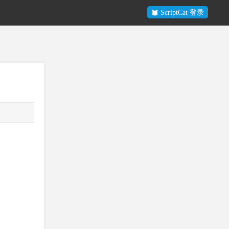
ScriptCat 登录