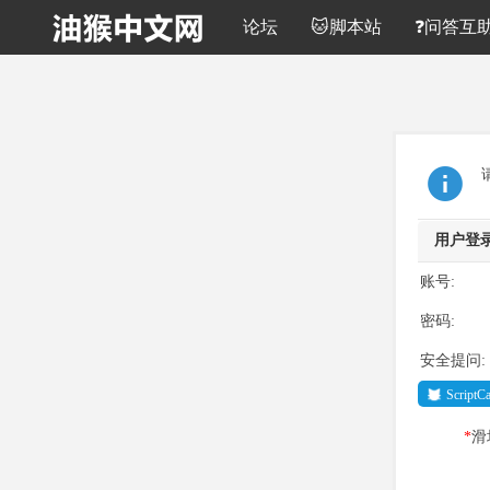
论坛
🐱脚本站
❓问答互
用户登
账号:
密码:
安全提问:
Script
*
滑