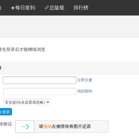
助
☀️每日签到
📏总版规
排行榜
请先登录后才能继续浏览
录
立即注册
找回密码
Cat 登录
块验证:
请
拖动
左侧滑块将图片还原