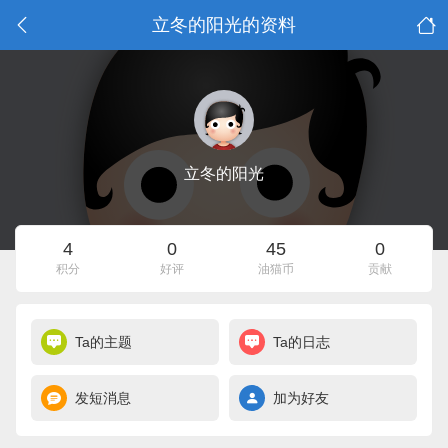
立冬的阳光的资料
立冬的阳光
4
0
45
0
积分
好评
油猫币
贡献
Ta的主题
Ta的日志
发短消息
加为好友