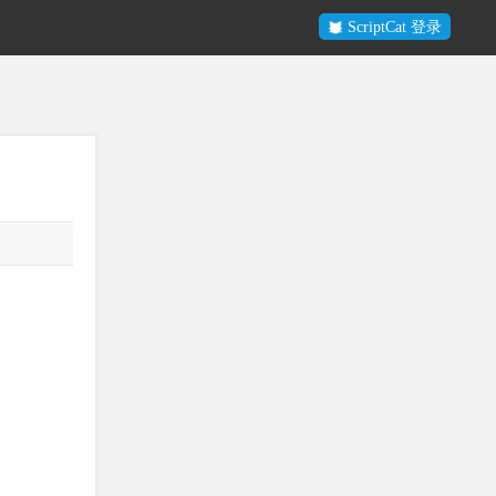
ScriptCat 登录