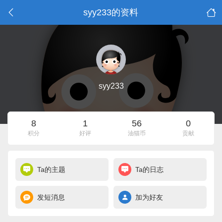
syy233的资料
syy233
8
1
56
0
积分
好评
油猫币
贡献
Ta的主题
Ta的日志
发短消息
加为好友