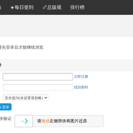
助
☀️每日签到
📏总版规
排行榜
请先登录后才能继续浏览
录
立即注册
找回密码
Cat 登录
块验证:
请
拖动
左侧滑块将图片还原