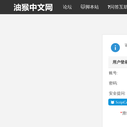
论坛
🐱脚本站
❓问答互
用户登
账号:
密码:
安全提问:
Script
*
滑