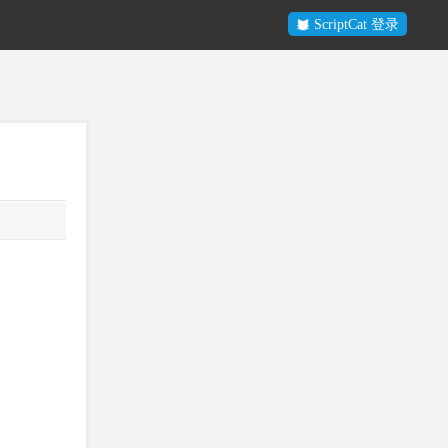
ScriptCat 登录