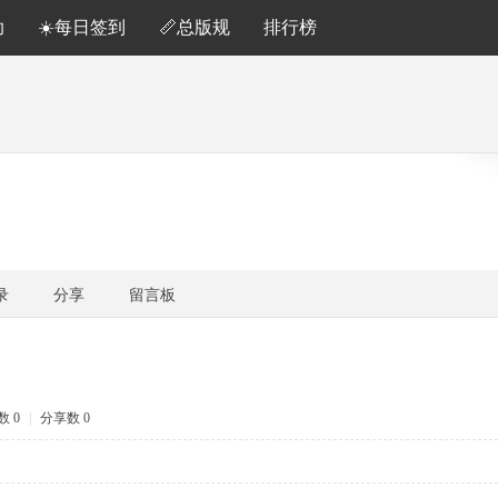
助
☀️每日签到
📏总版规
排行榜
录
分享
留言板
 0
|
分享数 0