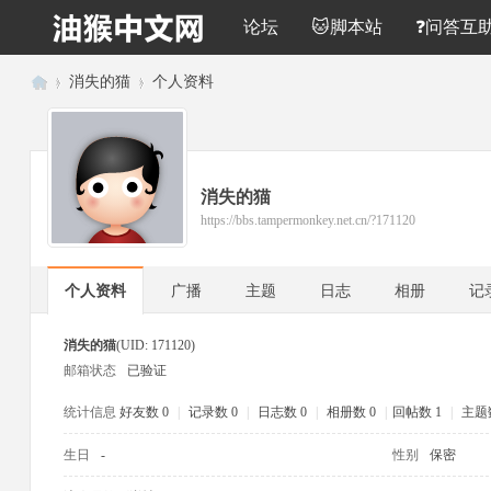
论坛
🐱脚本站
❓问答互
›
消失的猫
›
个人资料
油
猴
中
消失的猫
文
https://bbs.tampermonkey.net.cn/?171120
网
个人资料
广播
主题
日志
相册
记
消失的猫
(UID: 171120)
邮箱状态
已验证
统计信息
好友数 0
|
记录数 0
|
日志数 0
|
相册数 0
|
回帖数 1
|
主题数
生日
-
性别
保密