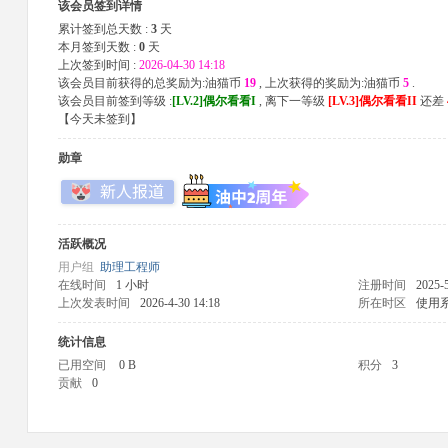
该会员签到详情
累计签到总天数 :
3
天
本月签到天数 :
0
天
上次签到时间 :
2026-04-30 14:18
该会员目前获得的总奖励为:油猫币
19
, 上次获得的奖励为:油猫币
5
.
该会员目前签到等级 :
[LV.2]偶尔看看I
, 离下一等级
[LV.3]偶尔看看II
还差
【
今天未签到
】
勋章
活跃概况
用户组
助理工程师
在线时间
1 小时
注册时间
2025-5
上次发表时间
2026-4-30 14:18
所在时区
使用
统计信息
已用空间
0 B
积分
3
贡献
0