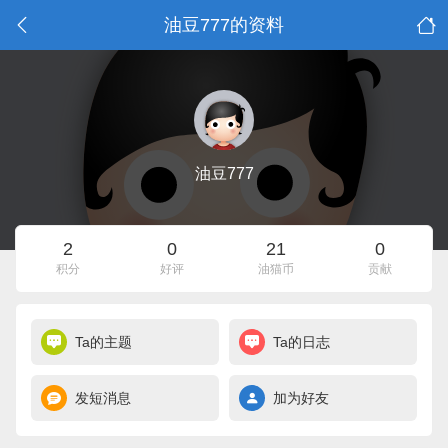
油豆777的资料
油豆777
2
0
21
0
积分
好评
油猫币
贡献
Ta的主题
Ta的日志
发短消息
加为好友