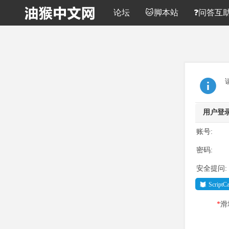
论坛
🐱脚本站
❓问答互
用户登
账号:
密码:
安全提问:
Script
*
滑