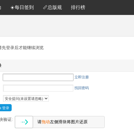
助
☀️每日签到
📏总版规
排行榜
请先登录后才能继续浏览
录
立即注册
找回密码
Cat 登录
块验证:
请
拖动
左侧滑块将图片还原