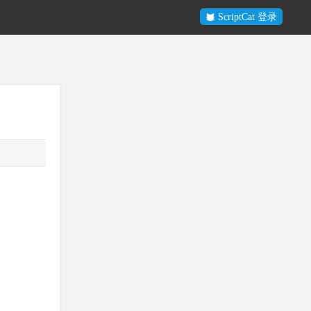
ScriptCat 登录