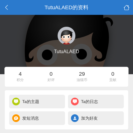
TutuALAED的资料
TutuALAED
4
0
29
0
积分
好评
油猫币
贡献
Ta的主题
Ta的日志
发短消息
加为好友