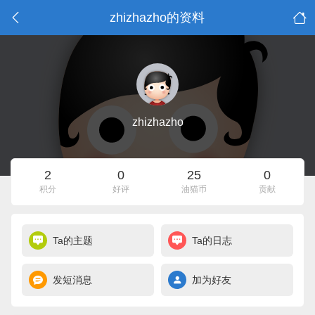
zhizhazho的资料
zhizhazho
2
0
25
0
积分
好评
油猫币
贡献
Ta的主题
Ta的日志
发短消息
加为好友