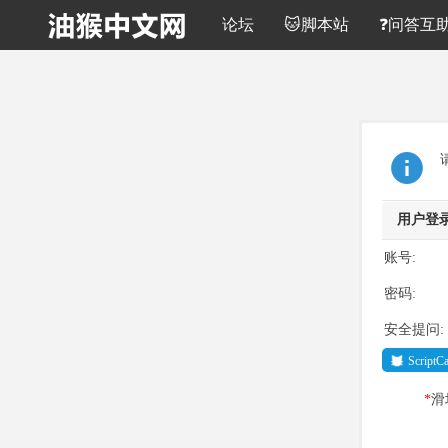
论坛
🐱脚本站
❓问答互
用户登
账号:
密码:
安全提问:
Script
*
滑