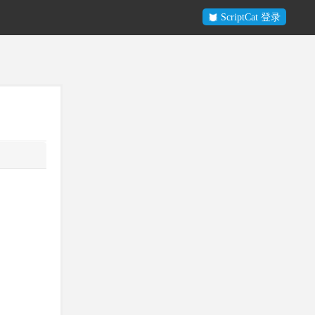
ScriptCat 登录