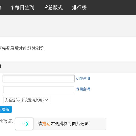
助
☀️每日签到
📏总版规
排行榜
请先登录后才能继续浏览
录
立即注册
找回密码
Cat 登录
块验证:
请
拖动
左侧滑块将图片还原