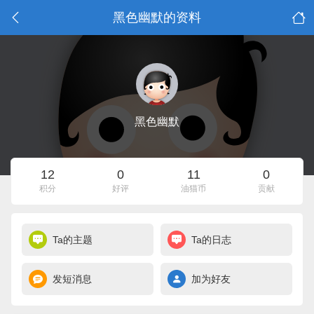
黑色幽默的资料
黑色幽默
12
0
11
0
积分
好评
油猫币
贡献
Ta的主题
Ta的日志
发短消息
加为好友